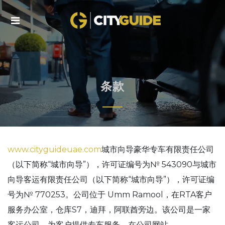
Skip
to
L
C
content
Ai
tr
i
条款
www.cityguideuae.com
城市向导豪华专车有限责任公司
（以下简称“城市向导”），许可证编号为№ 543090与城市
向导客运有限责任公司（以下简称“城市向导”），许可证编
号为№ 770253。公司位于 Umm Ramool，在RTA客户
服务办公室，仓库S7，迪拜，阿联酋旁边。该公司是一家
客运公司，为客户提供专车服务。在公司网站